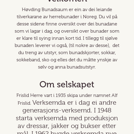
Høvding Bunadsaum er ein av dei leiande
tilverkarane av herrebunader i Noreg. Du vil på
desse sidene finne oversikt over dei bunadane
som vi lagar i dag, og oversikt over bunader som
er klare til sying innan kort tid. I tillegg til sjølve
bunaden leverer vi også, (til nokre av desse), det
du treng av utstyr, som bunadskjorter, sokkar,
sokkeband, sko og elles det du måtte ynskje av
sølv og anna bunadsutstyr.
Om selskapet
Frislid Herre vart i 1935 skipa under namnet Alf
Verksemda er i dag ei andre
Frislid.
generasjons-verksemd. I 1948
starta verksemda med produksjon
av dressar, jakker og bukser etter
mål. I 1962 bygde verksemda nye