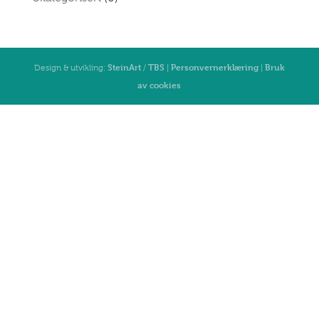
SteinArt
TBS
Personvernerklæring
Bruk
Design & utvikling:
/
|
|
av cookies